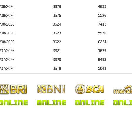
/08/2026
3626
4639
/08/2026
3625
5526
/08/2026
3624
7413
/08/2026
3623
5930
/08/2026
3622
6224
/07/2026
3621
1639
/07/2026
3620
9493
/07/2026
3619
5041