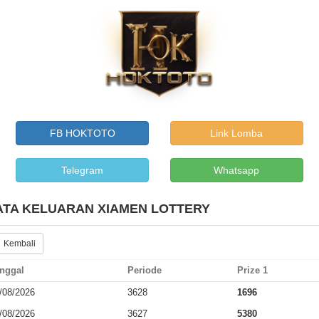
FB HOKTOTO
Link Lomba
Telegram
Whatsapp
ATA KELUARAN XIAMEN LOTTERY
 Kembali
nggal
Periode
Prize 1
/08/2026
3628
1696
/08/2026
3627
5380