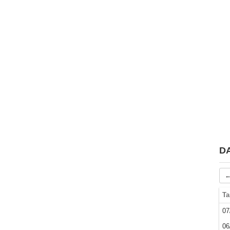
D
←
Ta
07
06