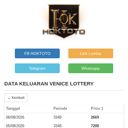
FB HOKTOTO
Link Lomba
Telegram
Whatsapp
DATA KELUARAN VENICE LOTTERY
← Kembali
Tanggal
Periode
Prize 1
06/08/2026
3349
2669
05/08/2026
3348
7208