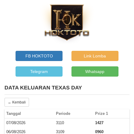
FB HOKTOTO
Link Lomba
Telegram
Whatsapp
DATA KELUARAN TEXAS DAY
← Kembali
Tanggal
Periode
Prize 1
07/08/2026
3110
1427
06/08/2026
3109
0960