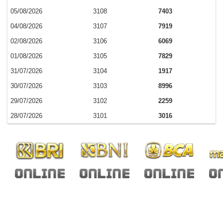
05/08/2026
3108
7403
04/08/2026
3107
7919
02/08/2026
3106
6069
01/08/2026
3105
7829
31/07/2026
3104
1917
30/07/2026
3103
8996
29/07/2026
3102
2259
28/07/2026
3101
3016