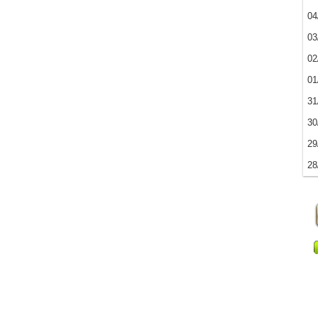
04
03
02
01
31
30
29
28