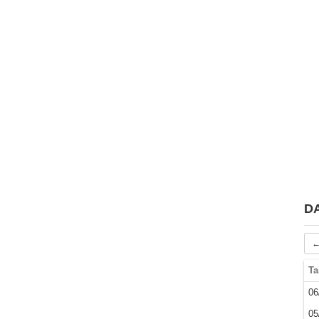
D
←
Ta
06
05