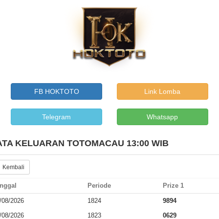
FB HOKTOTO
Link Lomba
Telegram
Whatsapp
ATA KELUARAN TOTOMACAU 13:00 WIB
 Kembali
nggal
Periode
Prize 1
/08/2026
1824
9894
/08/2026
1823
0629