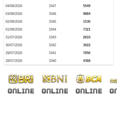
04/08/2026
3347
5549
03/08/2026
3346
9884
02/08/2026
3345
1530
01/08/2026
3344
7321
31/07/2026
3343
2810
30/07/2026
3342
3022
29/07/2026
3341
7850
28/07/2026
3340
4368