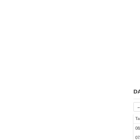
D
←
Ta
08
07