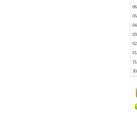
06
05
04
03
02
01
31
30